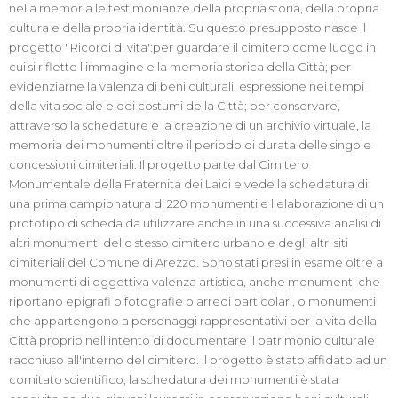
nella memoria le testimonianze della propria storia, della propria
cultura e della propria identità. Su questo presupposto nasce il
progetto ' Ricordi di vita':per guardare il cimitero come luogo in
cui si riflette l'immagine e la memoria storica della Città; per
evidenziarne la valenza di beni culturali, espressione nei tempi
della vita sociale e dei costumi della Città; per conservare,
attraverso la schedature e la creazione di un archivio virtuale, la
memoria dei monumenti oltre il periodo di durata delle singole
concessioni cimiteriali. Il progetto parte dal Cimitero
Monumentale della Fraternita dei Laici e vede la schedatura di
una prima campionatura di 220 monumenti e l'elaborazione di un
prototipo di scheda da utilizzare anche in una successiva analisi di
altri monumenti dello stesso cimitero urbano e degli altri siti
cimiteriali del Comune di Arezzo. Sono stati presi in esame oltre a
monumenti di oggettiva valenza artistica, anche monumenti che
riportano epigrafi o fotografie o arredi particolari, o monumenti
che appartengono a personaggi rappresentativi per la vita della
Città proprio nell'intento di documentare il patrimonio culturale
racchiuso all'interno del cimitero. Il progetto è stato affidato ad un
comitato scientifico, la schedatura dei monumenti è stata