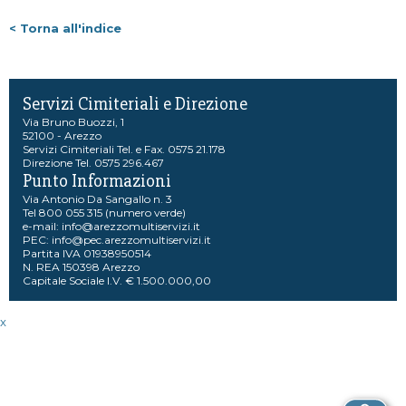
< Torna all'indice
Servizi Cimiteriali e Direzione
Via Bruno Buozzi, 1
52100 - Arezzo
Servizi Cimiteriali Tel. e Fax. 0575 21.178
Direzione Tel. 0575 296.467
Punto Informazioni
Via Antonio Da Sangallo n. 3
Tel 800 055 315 (numero verde)
e-mail:
info@arezzomultiservizi.it
PEC:
info@pec.arezzomultiservizi.it
Partita IVA 01938950514
N. REA 150398 Arezzo
Capitale Sociale I.V. € 1.500.000,00
x