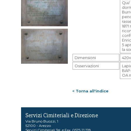
Qui/ 
dorm
Burr
peno
rass
1871 
rico
conf
Enric
5 apr
la s
Dimensioni
420x
Osservazioni
Lapi
BAP-
OA n
< Torna all'indice
Servizi Cimiteriali e Direzione
Via Bruno Buozzi, 1
52100 - Arezzo
Servizi Cimiteriali Tel. e Fax. 0575 21.178