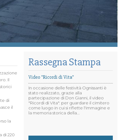
Rassegna Stampa
lizzazione
Video "Ricordi di Vita"
o. Il
torici
In occasione delle festività Ognissanti è
stato realizzato, grazie alla
partecipazione di Don Gianni, il video
te di
"Ricordi di Vita": per guardare il cimitero
asce il
come luogo in cui si riflette l'immagine e
la memoria storica della...
rso la
a di 220