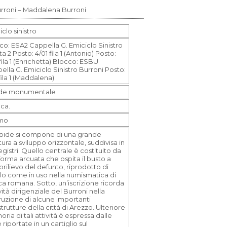
urroni – Maddalena Burroni
clo sinistro
co: ESA2 Cappella G. Emiciclo Sinistro
a 2 Posto: 4/01 fila 1 (Antonio) Posto:
fila 1 (Enrichetta) Blocco: ESBU
ella G. Emiciclo Sinistro Burroni Posto:
fila 1 (Maddalena)
ide monumentale
 ca.
mo
apide si compone di una grande
tura a sviluppo orizzontale, suddivisa in
egistri. Quello centrale è costituito da
forma arcuata che ospita il busto a
orilievo del defunto, riprodotto di
ilo come in uso nella numismatica di
a romana. Sotto, un’iscrizione ricorda
ività dirigenziale del Burroni nella
ruzione di alcune importanti
strutture della città di Arezzo. Ulteriore
ia di tali attività è espressa dalle
 riportate in un cartiglio sul