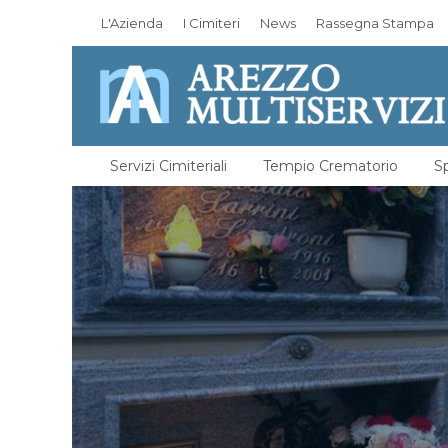
L'Azienda
I Cimiteri
News
Rassegna Stampa
Servizi Cimiteriali
Tempio Crematorio
Sp