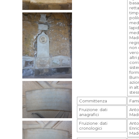
basam
rett
timp
polil
meda
lapi
medi
Madd
regis
non 
ver
altri
corr
sist
form
Burr
azio
in a
stes
Committenza
Famig
Fruizione: dati
Anto
anagrafici
Madd
Fruizione: dati
Anton
cronologici
Enri
Madd