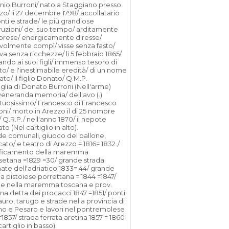
nio Burroni/ nato a Staggiano presso
zo/ li 27 decembre 1798/ accollatario
nti e strade/ le più grandiose
ruzioni/ del suo tempo/ arditamente
aprese/ energicamente diresse/
volmente compì/ visse senza fasto/
va senza ricchezze/ li 5 febbraio 1865/
ando ai suoi figli/ immenso tesoro di
to/ e l'inestimabile eredità/ di un nome
to/ il figlio Donato/ Q.M.P.
glia di Donato Burroni (Nell'arme)
 veneranda memoria/ dell'avo (.)
ttuosissimo/ Francesco di Francesco
oni/ morto in Arezzo il di 25 nombre
 Q.R.P./ nell'anno 1870/ il nepote
o (Nel cartiglio in alto).
de comunali, giuoco del pallone,
ato/ e teatro di Arezzo = 1816= 1832./
ficamento della maremma
setana =1829 =30/ grande strada
nate dell'adriatico 1833= 44/ grande
da pistoiese porrettana = 1844 =1847/
de nella maremma toscana e prov.
ina detta dei procacci 1847 =1851/ ponti
uro, tarugo e strade nella provincia di
no e Pesaro e lavori nel pontremolese
1857/ strada ferrata aretina 1857 = 1860
cartiglio in basso).