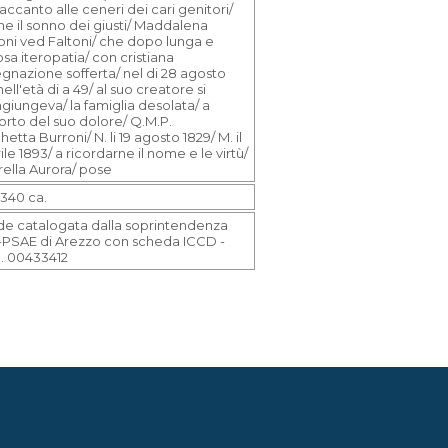
accanto alle ceneri dei cari genitori/
e il sonno dei giusti/ Maddalena
oni ved Faltoni/ che dopo lunga e
sa iteropatia/ con cristiana
egnazione sofferta/ nel di 28 agosto
nell'età di a 49/ al suo creatore si
ngiungeva/ la famiglia desolata/ a
orto del suo dolore/ Q.M.P.
hetta Burroni/ N. li 19 agosto 1829/ M. il
ile 1893/ a ricordarne il nome e le virtù/
orella Aurora/ pose
340 ca.
de catalogata dalla soprintendenza
PSAE di Arezzo con scheda ICCD -
. 00433412