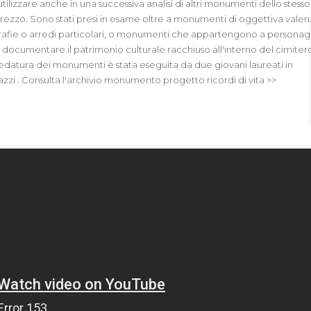
lizzare anche in una successiva analisi di altri monumenti dello stesso
i Arezzo. Sono stati presi in esame oltre a monumenti di oggettiva vale
grafie o arredi particolari, o monumenti che appartengono a personag
di documentare il patrimonio culturale racchiuso all'interno del cimitero.
chedatura dei monumenti è stata eseguita da due giovani laureati in
zzi . Consulta l'archivio monumento progetto ricordi di vita >>