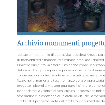
Archivio monumenti progetto 
Nel suo primo triennio di operatività la società Arezzo Multis
di interventi tesi a risanare, ristrutturare, ampliare i cimit
Cimitero può, tuttavia essere visto anche come uno straordi
della sua città, i protagonisti e più semplicemente il varia
conoscenza di botteghe artigiane di artisti quasi sempre lega
fissare nella memoria le testimonianze della propria storia,
progetto ' Ricordi di vita':per guardare il cimitero come luo
evidenziarne la valenza di beni culturali, espressione nei te
schedature e la creazione di un archivio virtuale, la memor
cimiteriali. Il progetto parte dal Cimitero Monumentale de