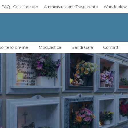
FAQ - Cosa fare per
Amministrazione Trasparente
Whistleblow
ortello on-line
Modulistica
Bandi Gara
Contatti