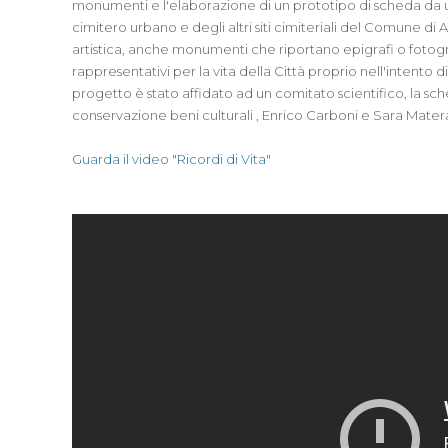
monumenti e l'elaborazione di un prototipo di scheda da uti
cimitero urbano e degli altri siti cimiteriali del Comune d
artistica, anche monumenti che riportano epigrafi o foto
rappresentativi per la vita della Città proprio nell'intento 
progetto è stato affidato ad un comitato scientifico, la s
conservazione beni culturali , Enrico Carboni e Sara Matera
Guarda il video "Ricordi di Vita"