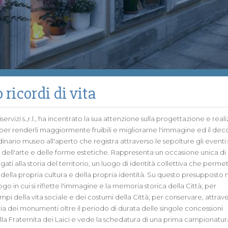
ricordi di vita
ervizi s.,r.l., ha incentrato la sua attenzione sulla progettazione e rea
eri per renderli maggiormente fruibili e migliorarne l'immagine ed il decor
nario museo all'aperto che registra attraverso le sepolture gli eventi s
re dell'arte e delle forme estetiche. Rappresenta un occasione unica di
ti alla storia del territorio, un luogo di identità collettiva che permet
 della propria cultura e della propria identità. Su questo presupposto n
go in cui si riflette l'immagine e la memoria storica della Città; per
mpi della vita sociale e dei costumi della Città; per conservare, attrave
ia dei monumenti oltre il periodo di durata delle singole concessioni
lla Fraternita dei Laici e vede la schedatura di una prima campionatur