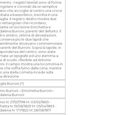
ento. I registri laterali sono di forma
angolare e coronati da un semplice
ano che accoglie al centro una croce
obata a bassorilievo, inscritta in una
glia. Il registro destro mostra due
di rettangolari che ricordano,
ante un’iscrizione Enrichetta e
alena Burroni, parenti del defunto. Il
tro sinistro, vittima di devastazioni,
conserva più le due lapidi che
osimilmente dovevano commemorare
 parenti del Burroni. Sopra la lapide, in
ispondenza del centro, sono state
emate un’epigrafe ed uno stemma a
a di scudo, riferibile ad Antonio
oni. Il campo mostra una locomotiva in
ne che soffia fumo dalla cima, mentre
lto una stella cometa incede sulla
sa direzione
lia Burroni (?)
nio Burroni – Enrichetta Burroni –
alena Burroni
io N: 27/12/1798 M: 03/02/1863 -
chetta N: 19/08/1829 M: 05/04/1893 -
alena N: ?/?/1822 M: 28/08/1871