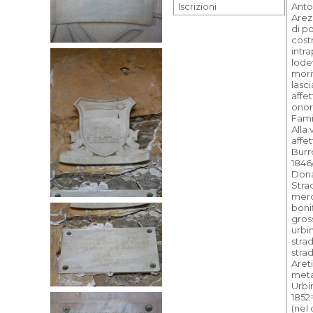
Iscrizioni
Anto
Arez
di po
cost
intr
lode
mori
lasci
affet
onora
Fami
Alla
affe
Burr
1846/
Donat
Stra
merc
boni
gros
urbi
stra
stra
Aret
meta
Urbi
1852=
(nel 