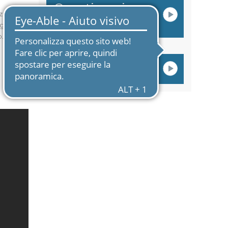
Questionario
nza
servizi cimiteriali
gi
 Il
Ricordi di Vita