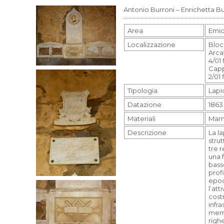
Antonio Burroni – Enrichetta B
Area
Emici
Localizzazione
Bloc
Arcat
4/01 
Capp
2/01 
Tipologia
Lap
Datazione
1863
Materiali
Mar
Descrizione
La l
strut
tre r
una 
bass
prof
epoc
l’att
cost
infra
memor
righe