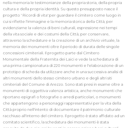
nella memoria le testimonianze della propria storia, della propria
cultura e della propria identità. Su questo presupposto nasce il
progetto ' Ricordi di vita':per guardare il cimitero come luogo in
cui si riflette l'immagine e la memoria storica della Città; per
evidenziarne la valenza di beni culturali, espressione nei tempi
della vita sociale e dei costumi della Città; per conservare,
attraverso la schedature e la creazione di un archivio virtuale, la
memoria dei monumenti oltre il periodo di durata delle singole
concessioni cimiteriali. Il progetto parte dal Cimitero
Monumentale della Fraternita dei Laici e vede la schedatura di
una prima campionatura di 220 monumenti e l'elaborazione di un
prototipo di scheda da utilizzare anche in una successiva analisi di
altri monumenti dello stesso cimitero urbano e degli altri siti
cimiteriali del Comune di Arezzo. Sono stati presi in esame oltre a
monumenti di oggettiva valenza artistica, anche monumenti che
riportano epigrafi o fotografie o arredi particolari, o monumenti
che appartengono a personaggi rappresentativi per la vita della
Città proprio nell'intento di documentare il patrimonio culturale
racchiuso all'interno del cimitero. Il progetto è stato affidato ad un
comitato scientifico, la schedatura dei monumenti è stata