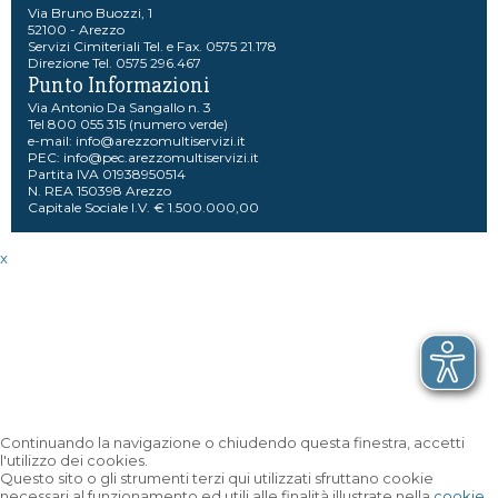
Via Bruno Buozzi, 1
52100 - Arezzo
Servizi Cimiteriali Tel. e Fax. 0575 21.178
Direzione Tel. 0575 296.467
Punto Informazioni
Via Antonio Da Sangallo n. 3
Tel 800 055 315 (numero verde)
e-mail:
info@arezzomultiservizi.it
PEC:
info@pec.arezzomultiservizi.it
Partita IVA 01938950514
N. REA 150398 Arezzo
Capitale Sociale I.V. € 1.500.000,00
x
Continuando la navigazione o chiudendo questa finestra, accetti
l'utilizzo dei cookies.
Questo sito o gli strumenti terzi qui utilizzati sfruttano cookie
necessari al funzionamento ed utili alle finalità illustrate nella
cookie