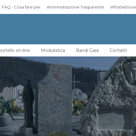
FAQ - Cosa fare per
Amministrazione Trasparente
Whistleblow
ortello on-line
Modulistica
Bandi Gara
Contatti