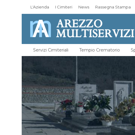
L'Azienda
I Cimiteri
News
Rassegna Stampa
Servizi Cimiteriali
Tempio Crematorio
Sp