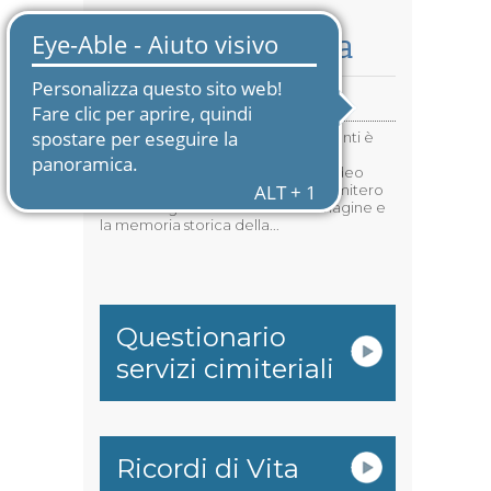
Rassegna Stampa
Video "Ricordi di Vita"
In occasione delle festività Ognissanti è
stato realizzato, grazie alla
partecipazione di Don Gianni, il video
"Ricordi di Vita": per guardare il cimitero
come luogo in cui si riflette l'immagine e
la memoria storica della...
Questionario
servizi cimiteriali
Ricordi di Vita