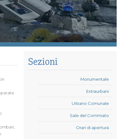
Sezioni
con
Monumentale
Extraurbani
separate
Urbano Comunale
o
Sale del Commiato
lombari,
Orari di apertura
m