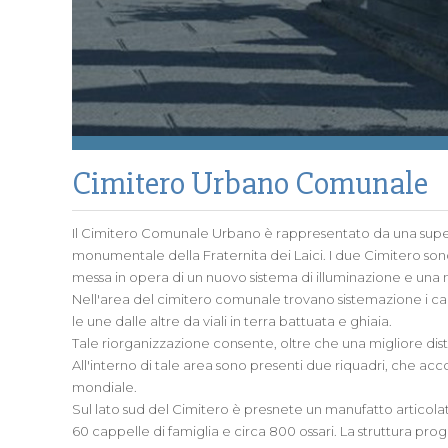
Cimitero Urbano Comunale
Il Cimitero Comunale Urbano è rappresentato da una superf
monumentale della Fraternita dei Laici. I due Cimitero son
messa in opera di un nuovo sistema di illuminazione e una 
Nell'area del cimitero comunale trovano sistemazione i ca
le une dalle altre da viali in terra battuata e ghiaia.
Tale riorganizzazione consente, oltre che una migliore distr
All'interno di tale area sono presenti due riquadri, che acco
mondiale.
Sul lato sud del Cimitero è presnete un manufatto articolato, 
60 cappelle di famiglia e circa 800 ossari. La struttura pr