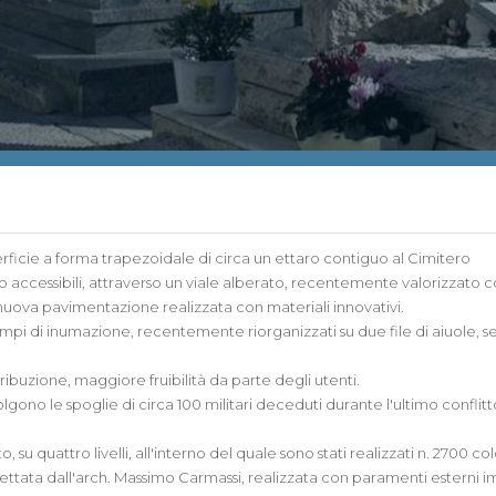
icie a forma trapezoidale di circa un ettaro contiguo al Cimitero
o accessibili, attraverso un viale alberato, recentemente valorizzato 
nuova pavimentazione realizzata con materiali innovativi.
mpi di inumazione, recentemente riorganizzati su due file di aiuole, 
ibuzione, maggiore fruibilità da parte degli utenti.
lgono le spoglie di circa 100 militari deceduti durante l'ultimo conflitt
su quattro livelli, all'interno del quale sono stati realizzati n. 2700 co
ogettata dall'arch. Massimo Carmassi, realizzata con paramenti esterni i