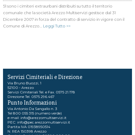
51 sono i cimiteri extraurbani distribuiti su tutto il territorio
comunale che la società Arezzo Multiservizi gestisce dal 31
Dicembre 2007 in forza del contratto di servizio in vigore con il
Comune di Arezzo...
Leggi Tutto >>
Servizi Cimiteriali e Direzione
Via Bruno Buozzi, 1
52100 - Arezzo
Servizi Cimiteriali Tel. e Fax. 0575 21.178
Direzione Tel. 0575 296.467
Punto Informazioni
Via Antonio Da Sangallo n. 3
Tel 800 055 315 (numero verde)
e-mail:
info@arezzomultiservizi.it
PEC:
info@pec.arezzomultiservizi.it
Partita IVA 01938950514
N. REA 150398 Arezzo