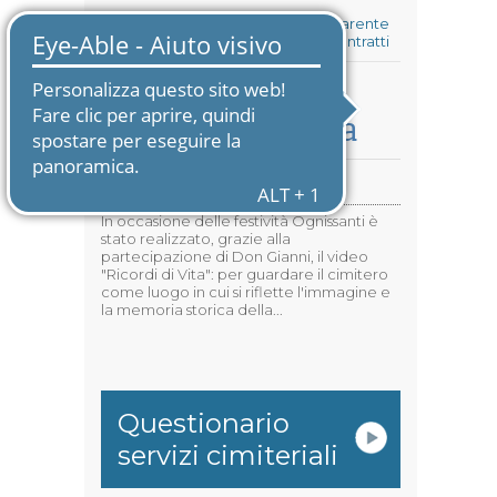
Amministrazione Trasparente
Bandi di gara e contratti
Rassegna Stampa
Video "Ricordi di Vita"
In occasione delle festività Ognissanti è
stato realizzato, grazie alla
partecipazione di Don Gianni, il video
"Ricordi di Vita": per guardare il cimitero
come luogo in cui si riflette l'immagine e
la memoria storica della...
Questionario
servizi cimiteriali