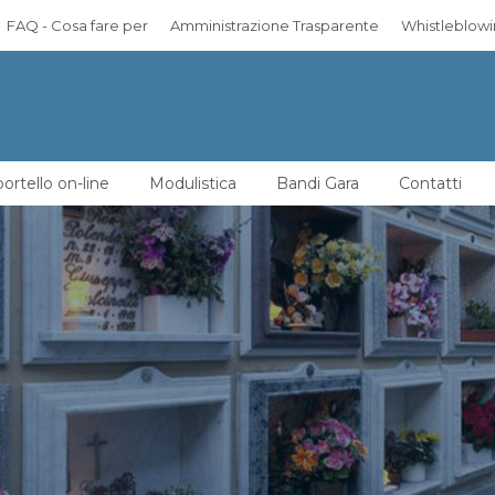
FAQ - Cosa fare per
Amministrazione Trasparente
Whistleblow
ortello on-line
Modulistica
Bandi Gara
Contatti