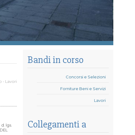
Bandi in corso
Concorsi e Selezioni
o - Lavori
Forniture Beni e Servizi
Lavori
Collegamenti a
d. lgs.
 DEL