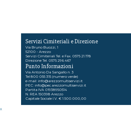
Servizi Cimiteriali e Direzione
Via Bruno Buozzi, 1
52100 - Arezzo
Servizi Cimiteriali Tel. e Fax. 0575 21.178
Direzione Tel. 0575 296.467
Punto Informazioni
Via Antonio Da Sangallo n. 3
Tel 800 055 315 (numero verde)
e-mail:
info@arezzomultiservizi.it
PEC:
info@pec.arezzomultiservizi.it
Partita IVA 01938950514
N. REA 150398 Arezzo
Capitale Sociale I.V. € 1.500.000,00
x