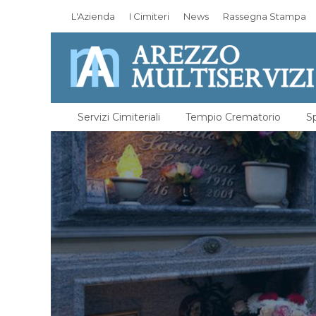
L'Azienda
I Cimiteri
News
Rassegna Stampa
Servizi Cimiteriali
Tempio Crematorio
Sp