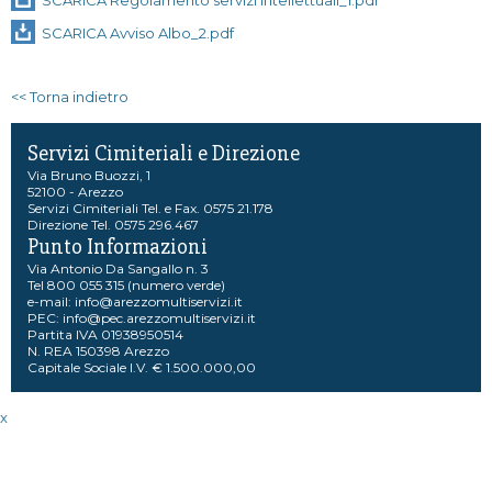
SCARICA Regolamento servizi intellettuali_1.pdf
SCARICA Avviso Albo_2.pdf
<< Torna indietro
Servizi Cimiteriali e Direzione
Via Bruno Buozzi, 1
52100 - Arezzo
Servizi Cimiteriali Tel. e Fax. 0575 21.178
Direzione Tel. 0575 296.467
Punto Informazioni
Via Antonio Da Sangallo n. 3
Tel 800 055 315 (numero verde)
e-mail:
info@arezzomultiservizi.it
PEC:
info@pec.arezzomultiservizi.it
Partita IVA 01938950514
N. REA 150398 Arezzo
Capitale Sociale I.V. € 1.500.000,00
x