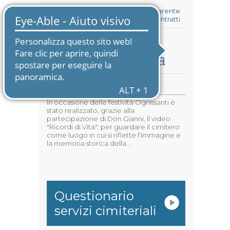
Amministrazione Trasparente
Bandi di gara e contratti
Rassegna Stampa
Video "Ricordi di Vita"
In occasione delle festività Ognissanti è
stato realizzato, grazie alla
partecipazione di Don Gianni, il video
"Ricordi di Vita": per guardare il cimitero
come luogo in cui si riflette l'immagine e
la memoria storica della...
Questionario
servizi cimiteriali