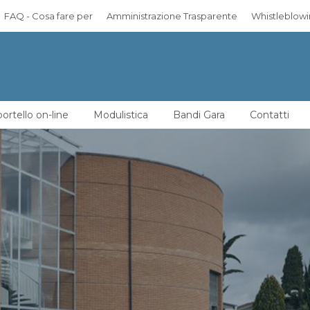
FAQ - Cosa fare per
Amministrazione Trasparente
Whistleblow
ortello on-line
Modulistica
Bandi Gara
Contatti