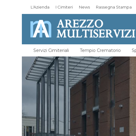
L'Azienda
I Cimiteri
News
Rassegna Stampa
Servizi Cimiteriali
Tempio Crematorio
Sp