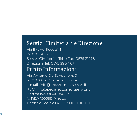
Servizi Cimiteriali e Direzione
Via Bruno Buozzi, 1
52100 - Arezzo
Servizi Cimiteriali Tel. e Fax. 0575 21.178
Direzione Tel. 0575 296.467
Punto Informazioni
Via Antonio Da Sangallo n. 3
Tel 800 055 315 (numero verde)
e-mail:
info@arezzomultiservizi.it
PEC:
info@pec.arezzomultiservizi.it
Partita IVA 01938950514
N. REA 150398 Arezzo
Capitale Sociale I.V. € 1.500.000,00
x