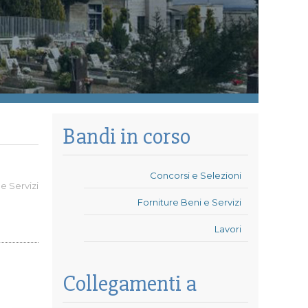
Bandi in corso
Concorsi e Selezioni
 e Servizi
Forniture Beni e Servizi
Lavori
Collegamenti a