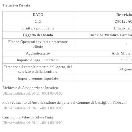
Trattativa Privata
DATO
Descrizi
CIG
Z80125A
Struttura proponente
Ufficio Tec
Oggetto del bando
Incarico Membro Commis
Elenco Operatori invitati a presentare
1
offerte
Aggiudicatario
Arch. Silvia 
Importo di aggiudicazione
500.00
Tempi per il completamento dell'opera, del
30 giorn
servizio o della fornitura
Importo somme liquidate
Richiesta di Assegnazione Incarico
Ultima modifica del: 30-11--0001 00:00:00
Provvedimento di Autorizzazione da parte del Comune di Castiglion Fibocchi
Ultima modifica del: 30-11--0001 00:00:00
Curriculum Vitae di Silvia Parigi
Ultima modifica del: 30-11--0001 00:00:00