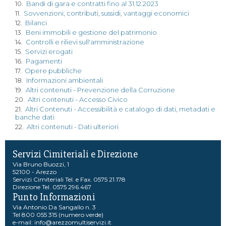
10.
Bandi di gara e contratti fino al 31.12.2023
11.
Sovvenzioni, contributi, sussidi, vantaggi economici
12.
Bilanci
13.
Beni immobili e gestione del patrimonio
14.
Controlli e rilievi sull'amministrazione
15.
Servizi erogati
16.
Pagamenti
17.
Opere pubbliche
18.
Informazioni ambientali
19.
Altri contenuti - Prevenzione della Corruzione
20.
Altri contenuti - Accesso Civico
21.
Altri Contenuti - Accessibilità e catalogo di dati, metadati e
banche dati
22.
Altri contenuti - Dati ulteriori
Servizi Cimiteriali e Direzione
Via Bruno Buozzi, 1
52100 - Arezzo
Servizi Cimiteriali Tel. e Fax. 0575 21.178
Direzione Tel. 0575 296.467
Punto Informazioni
Via Antonio Da Sangallo n. 3
Tel 800 055 315 (numero verde)
e-mail:
info@arezzomultiservizi.it