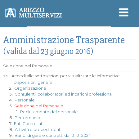
Sicurezza - SGSL
Amministrazione Trasparente
Qualità - Ambiente
Modello Organizzativo
D.Lgs. 196/2003 (Privacy)
(valida dal 23 giugno 2016)
Selezione del Personale
<<-- Accedi alle sottosezioni per visualizzare le informative
1.
Disposizioni generali
2.
Organizzazione
3.
Consulenti, collaboratori ed incarichi professionali
4.
Personale
5.
Selezione del Personale
1.
Reclutamento del personale
6.
Performance
7.
Enti Controllati
8.
Attività e procedimenti
9.
Bandi di gara e contratti dal 01.01.2024