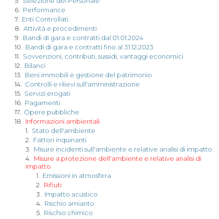
5.
Selezione del Personale
6.
Performance
7.
Enti Controllati
8.
Attività e procedimenti
9.
Bandi di gara e contratti dal 01.01.2024
10.
Bandi di gara e contratti fino al 31.12.2023
11.
Sovvenzioni, contributi, sussidi, vantaggi economici
12.
Bilanci
13.
Beni immobili e gestione del patrimonio
14.
Controlli e rilievi sull'amministrazione
15.
Servizi erogati
16.
Pagamenti
17.
Opere pubbliche
18.
Informazioni ambientali
1.
Stato dell'ambiente
2.
Fattori inquinanti
3.
Misure incidenti sull'ambiente e relative analisi di impatto
4.
Misure a protezione dell'ambiente e relative analisi di
impatto
1.
Emissioni in atmosfera
2.
Rifiuti
3.
Impatto acustico
4.
Rischio amianto
5.
Rischio chimico