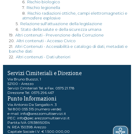
6.
Rischio biologico
7.
Rischio legionella
8.
Rischio radiazioni ottiche, campi elettromagnetici e
atmosfere esplosive
5.
Relazione sull'attuazione della legislazione
6.
Stato della salute e della sicurezza umana
19.
Altri contenuti - Prevenzione della Corruzione
20.
Altri contenuti - Accesso Civico
21.
Altri Contenuti - Accessibilità e catalogo di dati, metadati e
banche dati
22.
Altri contenuti - Dati ulteriori
Servizi Cimiteriali e Direzione
Via Bruno Buozzi, 1
52100 - Arezzo
Servizi Cimiteriali Tel. e Fax. 0575 21.178
Direzione Tel. 0575 296.467
Punto Informazioni
Via Antonio Da Sangallo n. 3
Tel 800 055 315 (numero verde)
e-mail:
info@arezzomultiservizi.it
PEC:
info@pec.arezzomultiservizi.it
Partita IVA 01938950514
N. REA 150398 Arezzo
Capitale Sociale I.V. € 1.500.000,00