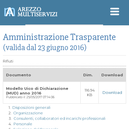
Sicurezza - SGSL
Amministrazione Trasparente
Qualità - Ambiente
Modello Organizzativo
D.Lgs. 196/2003 (Privacy)
(valida dal 23 giugno 2016)
Rifiuti
Documento
Dim.
Download
Modello Uico di Dichiarazione
116.94
Download
(MUD) anno 2016
KB
Pubblicato il: 25/05/2017 07:14:06
1.
Disposizioni generali
2.
Organizzazione
3.
Consulenti, collaboratori ed incarichi professionali
4.
Personale