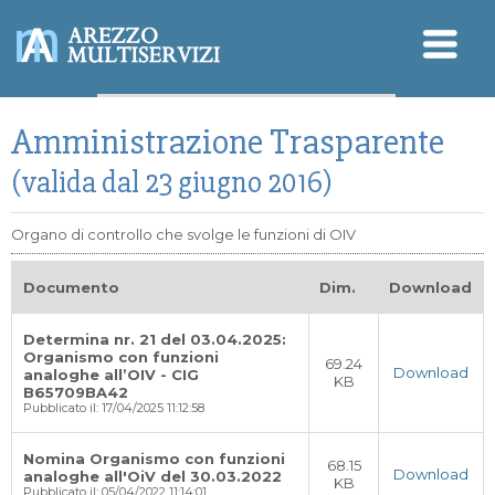
Sicurezza - SGSL
Amministrazione Trasparente
Qualità - Ambiente
Modello Organizzativo
D.Lgs. 196/2003 (Privacy)
(valida dal 23 giugno 2016)
Organo di controllo che svolge le funzioni di OIV
Documento
Dim.
Download
Determina nr. 21 del 03.04.2025:
Organismo con funzioni
69.24
Download
analoghe all’OIV - CIG
KB
B65709BA42
Pubblicato il: 17/04/2025 11:12:58
Nomina Organismo con funzioni
68.15
Download
analoghe all'OiV del 30.03.2022
KB
Pubblicato il: 05/04/2022 11:14:01