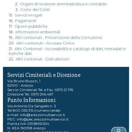
2.
Organi di revisione amministrativa e contabile
3.
Corte dei Conti
15.
Servizi erogati
16.
Pagamenti
17.
Opere pubbliche
18.
Informazioni ambientali
19.
Altri contenuti - Prevenzione della Corruzione
20.
Altri contenuti - Accesso Civico
21.
Altri Contenuti - Accessibilità e catalogo di dati, metadati e
banche dati
22.
Altri contenuti - Dati ulteriori
Servizi Cimiteriali e Direzione
Via Bruno Buozzi, 1
52100 - Arezzo
Servizi Cimiteriali Tel. e Fax. 0575 21.178
Direzione Tel. 0575 296.467
Punto Informazioni
Via Antonio Da Sangallo n. 3
Tel 800 055 315 (numero verde)
e-mail:
info@arezzomultiservizi.it
PEC:
info@pec.arezzomultiservizi.it
Partita IVA 01938950514
N. REA 150398 Arezzo