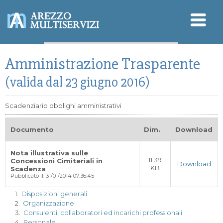
Sicurezza - SGSL
Amministrazione Trasparente
Qualità - Ambiente
Modello Organizzativo
D.Lgs. 196/2003 (Privacy)
(valida dal 23 giugno 2016)
Scadenziario obblighi amministrativi
Documento
Dim.
Download
Nota illustrativa sulle
11.39
Concessioni Cimiteriali in
Download
KB
Scadenza
Pubblicato il: 31/01/2014 07:36:45
1.
Disposizioni generali
2.
Organizzazione
3.
Consulenti, collaboratori ed incarichi professionali
4.
Personale