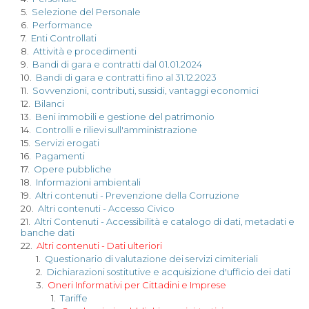
5.
Selezione del Personale
6.
Performance
7.
Enti Controllati
8.
Attività e procedimenti
9.
Bandi di gara e contratti dal 01.01.2024
10.
Bandi di gara e contratti fino al 31.12.2023
11.
Sovvenzioni, contributi, sussidi, vantaggi economici
12.
Bilanci
13.
Beni immobili e gestione del patrimonio
14.
Controlli e rilievi sull'amministrazione
15.
Servizi erogati
16.
Pagamenti
17.
Opere pubbliche
18.
Informazioni ambientali
19.
Altri contenuti - Prevenzione della Corruzione
20.
Altri contenuti - Accesso Civico
21.
Altri Contenuti - Accessibilità e catalogo di dati, metadati e
banche dati
22.
Altri contenuti - Dati ulteriori
1.
Questionario di valutazione dei servizi cimiteriali
2.
Dichiarazioni sostitutive e acquisizione d'ufficio dei dati
3.
Oneri Informativi per Cittadini e Imprese
1.
Tariffe