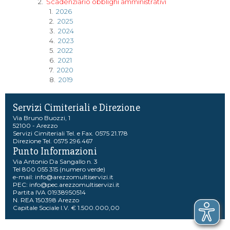
2.
Scadenziario obblighi amministrativi
1.
2026
2.
2025
3.
2024
4.
2023
5.
2022
6.
2021
7.
2020
8.
2019
Servizi Cimiteriali e Direzione
Via Bruno Buozzi, 1
52100 - Arezzo
Servizi Cimiteriali Tel. e Fax. 0575 21.178
Direzione Tel. 0575 296.467
Punto Informazioni
Via Antonio Da Sangallo n. 3
Tel 800 055 315 (numero verde)
e-mail:
info@arezzomultiservizi.it
PEC:
info@pec.arezzomultiservizi.it
Partita IVA 01938950514
N. REA 150398 Arezzo
Capitale Sociale I.V. € 1.500.000,00