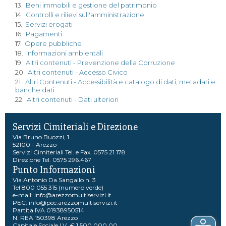
13.
Beni immobili e gestione del patrimonio
14.
Controlli e rilievi sull'amministrazione
15.
Servizi erogati
16.
Pagamenti
17.
Opere pubbliche
18.
Informazioni ambientali
19.
Altri contenuti - Prevenzione della Corruzione
20.
Altri contenuti - Accesso Civico
21.
Altri Contenuti - Accessibilità e catalogo di dati, metadati e
banche dati
22.
Altri contenuti - Dati ulteriori
Servizi Cimiteriali e Direzione
Via Bruno Buozzi, 1
52100 - Arezzo
Servizi Cimiteriali Tel. e Fax. 0575 21.178
Direzione Tel. 0575 296.467
Punto Informazioni
Via Antonio Da Sangallo n. 3
Tel 800 055 315 (numero verde)
e-mail:
info@arezzomultiservizi.it
PEC:
info@pec.arezzomultiservizi.it
Partita IVA 01938950514
N. REA 150398 Arezzo
Capitale Sociale I.V. € 1.500.000,00