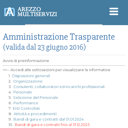
Sicurezza - SGSL
Amministrazione Trasparente
Qualità - Ambiente
Modello Organizzativo
D.Lgs. 196/2003 (Privacy)
(valida dal 23 giugno 2016)
Avvisi di preinformazione
<<-- Accedi alle sottosezioni per visualizzare le informative
1.
Disposizioni generali
2.
Organizzazione
3.
Consulenti, collaboratori ed incarichi professionali
4.
Personale
5.
Selezione del Personale
6.
Performance
7.
Enti Controllati
8.
Attività e procedimenti
9.
Bandi di gara e contratti dal 01.01.2024
10.
Bandi di gara e contratti fino al 31.12.2023