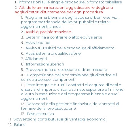
1.
Informazioni sulle singole procedure in formato tabellare
2.
Atti delle amministrazioni aggiudicatrici e degli enti
aggiudicatori distintamente per ogni procedura
1.
Programma biennale degli acquisti di beni e servizi,
programma triennale dei lavori pubblici e relativi
aggiornamenti annuali
2.
Avvisi di preinformazione
3.
Determina a contrarre o atto equivalente
4.
Avvisi e bandi
5.
Avviso sui risultati della procedura di affidamento
6.
Avvisi sistema di qualificazione
7.
Affidamenti
8.
Informazioni ulteriori
9.
Provvedimenti di esclusione e di ammissione
10.
Composizione della commissione giudicatrice e i
curricula dei suoi componenti
11.
Testo integrale di tutti i contratti di acquisto di beni e
di servizi di importo unitario stimato superiore a 1 milione
di euro in esecuzione del programma biennale e suoi
aggiornamenti
12.
Resoconti della gestione finanziaria dei contratti al
termine della loro esecuzione
13.
Fase esecutiva
11.
Sovvenzioni, contributi, sussidi, vantaggi economici
12.
Bilanci