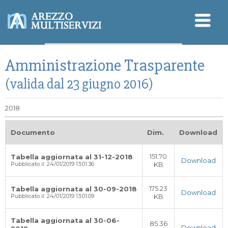
Sicurezza - SGSL
Amministrazione Trasparente
Qualità - Ambiente
Modello Organizzativo
D.Lgs. 196/2003 (Privacy)
(valida dal 23 giugno 2016)
2018
Documento
Dim.
Download
151.70
Tabella aggiornata al 31-12-2018
Download
KB
Pubblicato il: 24/01/2019 13:01:36
175.23
Tabella aggiornata al 30-09-2018
Download
KB
Pubblicato il: 24/01/2019 13:01:09
Tabella aggiornata al 30-06-
85.36
Download