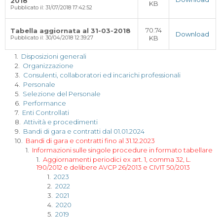
2018
KB
Pubblicato il: 31/07/2018 17:42:52
70.74
Tabella aggiornata al 31-03-2018
Download
KB
Pubblicato il: 30/04/2018 12:39:27
1.
Disposizioni generali
2.
Organizzazione
3.
Consulenti, collaboratori ed incarichi professionali
4.
Personale
5.
Selezione del Personale
6.
Performance
7.
Enti Controllati
8.
Attività e procedimenti
9.
Bandi di gara e contratti dal 01.01.2024
10.
Bandi di gara e contratti fino al 31.12.2023
1.
Informazioni sulle singole procedure in formato tabellare
1.
Aggiornamenti periodici ex art. 1, comma 32, L.
190/2012 e delibere AVCP 26/2013 e CIVIT 50/2013
1.
2023
2.
2022
3.
2021
4.
2020
5.
2019