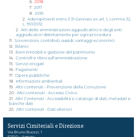
6.
2018
7.
2017
8.
2016
2.
Adempimenti entro il 31 Gennaio ex art. 1, comma 32,
L. 190/2012
2.
Atti delle amministrazioni aggiudicatrici e degli enti
aggiudicatori distintamente per ogni procedura
11.
Sovvenzioni, contributi, sussidi, vantaggi economici
12.
Bilanci
13.
Beni immobili e gestione del patrimonio
14.
Controlli e rilievi sull'amministrazione
15.
Servizi erogati
16.
Pagamenti
17.
Opere pubbliche
18.
Informazioni ambientali
19.
Altri contenuti - Prevenzione della Corruzione
20.
Altri contenuti - Accesso Civico
21.
Altri Contenuti - Accessibilità e catalogo di dati, metadati e
banche dati
22.
Altri contenuti - Dati ulteriori
Servizi Cimiteriali e Direzione
Via Bruno Buozzi, 1
52100 - Arezzo