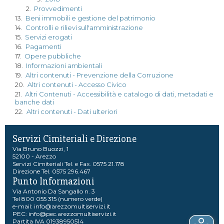
2.
Provvedimenti
13.
Beni immobili e gestione del patrimonio
14.
Controlli e rilievi sull'amministrazione
15.
Servizi erogati
16.
Pagamenti
17.
Opere pubbliche
18.
Informazioni ambientali
19.
Altri contenuti - Prevenzione della Corruzione
20.
Altri contenuti - Accesso Civico
21.
Altri Contenuti - Accessibilità e catalogo di dati, metadati e
banche dati
22.
Altri contenuti - Dati ulteriori
Servizi Cimiteriali e Direzione
Via Bruno Buozzi, 1
52100 - Arezzo
Servizi Cimiteriali Tel. e Fax. 0575 21.178
Direzione Tel. 0575 296.467
Punto Informazioni
Via Antonio Da Sangallo n. 3
Tel 800 055 315 (numero verde)
e-mail:
info@arezzomultiservizi.it
PEC:
info@pec.arezzomultiservizi.it
Partita IVA 01938950514