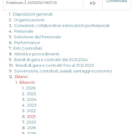
Download
KB
Pubblicato il: 25/05/2021 09:07:33
1.
Disposizioni generali
2.
Organizzazione
3.
Consulenti, collaboratori ed incarichi professionali
4.
Personale
5.
Selezione del Personale
6.
Performance
7.
Enti Controllati
8.
Attività e procedimenti
9.
Bandi di gara e contratti dal 01.01.2024
10.
Bandi di gara e contratti fino al 31.12.2023
11.
Sovvenzioni, contributi, sussidi, vantaggi economici
12.
Bilanci
1.
Bilancio
1.
2026
2.
2025
3.
2024
4.
2023
5.
2022
6.
2021
7.
2020
8.
2019
9.
2018