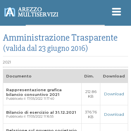
Sicurezza - SGSL
Amministrazione Trasparente
Qualità - Ambiente
Modello Organizzativo
D.Lgs. 196/2003 (Privacy)
(valida dal 23 giugno 2016)
2021
Documento
Dim.
Download
Rappresentazione grafica
212.86
Download
bilancio consuntivo 2021
KB
Pubblicato il: 17/05/2022 11:17:40
376.76
Bilancio di esercizio al 31.12.2021
Download
KB
Pubblicato il: 17/05/2022 11:16:55
Relazione sul governo societario