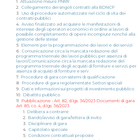
1.
Attuazione misure PNRR
2.
Collegamento dei singoli contratti alla BDNCP
3.
Uso di procedure automatizzate nel ciclo di vita dei
contratti pubblici
4.
Avviso finalizzato ad acquisire le manifestazioni di
interesse degli operatori economici in ordine ai lavori di
possibile completamento di opere incompiute nonché alla
gestione delle stesse
5.
Elementi per la programmazione dei lavori e dei servizi
6.
Comunicazione circa la mancata redazione del
programma triennale dei lavori pubblici, per assenza di
lavori/Comunicazione circa la mancata redazione del
programma triennale degli acquisti di forniture e servizi, per
assenza di acquisti di forniture e serv
7.
Procedure di gara con sistemi di qualificazione
8.
Procedure di gara regolamentate Settori speciali
9.
Dati e informazioni sui progetti di investimento pubblico
10.
Dibattito pubblico
11.
Pubblicazione - Art. 82, d.lgs. 36/2023 Documenti di gara
Art. 85, co. 4, d.lgs. 36/2023
1.
Delibera a contrarre
2.
Bando/avviso di gara/lettera di invito
3.
Disciplinare di gara
4.
Capitolato speciale
5.
Condizioni contrattuali proposte