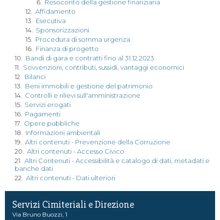
6.
Resoconto della gestione finanziaria
12.
Affidamento
13.
Esecutiva
14.
Sponsorizzazioni
15.
Procedura di somma urgenza
16.
Finanza di progetto
10.
Bandi di gara e contratti fino al 31.12.2023
11.
Sovvenzioni, contributi, sussidi, vantaggi economici
12.
Bilanci
13.
Beni immobili e gestione del patrimonio
14.
Controlli e rilievi sull'amministrazione
15.
Servizi erogati
16.
Pagamenti
17.
Opere pubbliche
18.
Informazioni ambientali
19.
Altri contenuti - Prevenzione della Corruzione
20.
Altri contenuti - Accesso Civico
21.
Altri Contenuti - Accessibilità e catalogo di dati, metadati e
banche dati
22.
Altri contenuti - Dati ulteriori
Servizi Cimiteriali e Direzione
Via Bruno Buozzi, 1