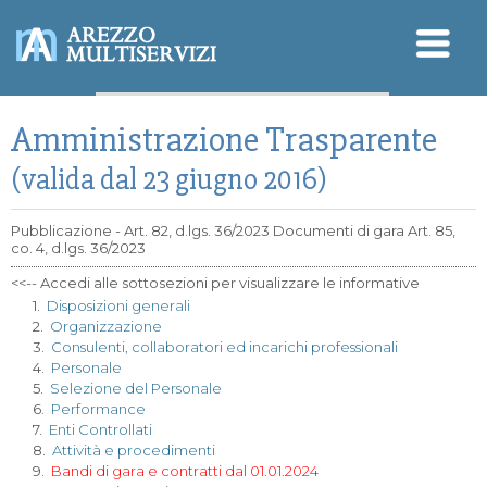
Sicurezza - SGSL
Amministrazione Trasparente
Qualità - Ambiente
Modello Organizzativo
D.Lgs. 196/2003 (Privacy)
(valida dal 23 giugno 2016)
Pubblicazione - Art. 82, d.lgs. 36/2023 Documenti di gara Art. 85,
co. 4, d.lgs. 36/2023
<<-- Accedi alle sottosezioni per visualizzare le informative
1.
Disposizioni generali
2.
Organizzazione
3.
Consulenti, collaboratori ed incarichi professionali
4.
Personale
5.
Selezione del Personale
6.
Performance
7.
Enti Controllati
8.
Attività e procedimenti
9.
Bandi di gara e contratti dal 01.01.2024