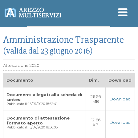
Sicurezza - SGSL
Amministrazione Trasparente
Qualità - Ambiente
Modello Organizzativo
D.Lgs. 196/2003 (Privacy)
(valida dal 23 giugno 2016)
Attestazione 2020
Documento
Dim.
Download
Documenti allegati alla scheda di
26.56
Download
sintesi
MB
Pubblicato il: 15/07/2020 18:52:41
Documento di attestazione
12.66
Download
formato aperto
KB
Pubblicato il: 15/07/2020 18:56:05