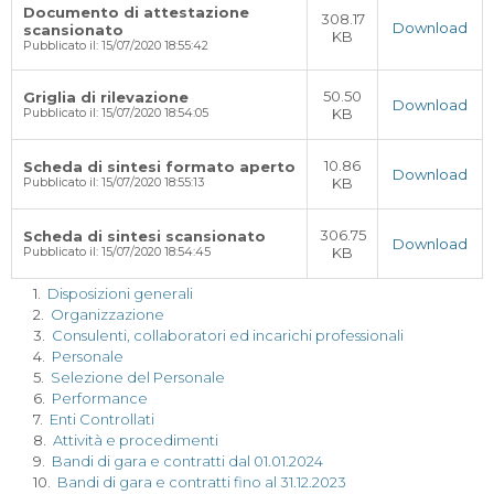
Documento di attestazione
308.17
Download
scansionato
KB
Pubblicato il: 15/07/2020 18:55:42
50.50
Griglia di rilevazione
Download
KB
Pubblicato il: 15/07/2020 18:54:05
10.86
Scheda di sintesi formato aperto
Download
KB
Pubblicato il: 15/07/2020 18:55:13
306.75
Scheda di sintesi scansionato
Download
KB
Pubblicato il: 15/07/2020 18:54:45
1.
Disposizioni generali
2.
Organizzazione
3.
Consulenti, collaboratori ed incarichi professionali
4.
Personale
5.
Selezione del Personale
6.
Performance
7.
Enti Controllati
8.
Attività e procedimenti
9.
Bandi di gara e contratti dal 01.01.2024
10.
Bandi di gara e contratti fino al 31.12.2023