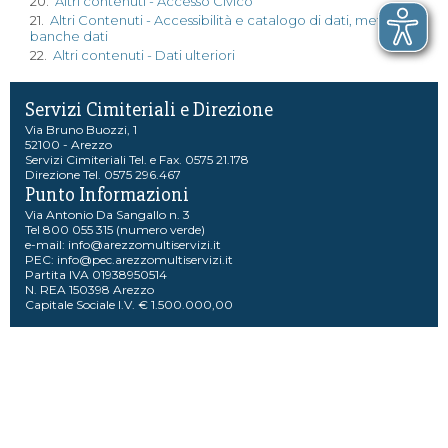
20.
Altri contenuti - Accesso Civico
21.
Altri Contenuti - Accessibilità e catalogo di dati, metadati e
banche dati
22.
Altri contenuti - Dati ulteriori
Servizi Cimiteriali e Direzione
Via Bruno Buozzi, 1
52100 - Arezzo
Servizi Cimiteriali Tel. e Fax. 0575 21.178
Direzione Tel. 0575 296.467
Punto Informazioni
Via Antonio Da Sangallo n. 3
Tel 800 055 315 (numero verde)
e-mail:
info@arezzomultiservizi.it
PEC:
info@pec.arezzomultiservizi.it
Partita IVA 01938950514
N. REA 150398 Arezzo
Capitale Sociale I.V. € 1.500.000,00
301 Moved Permanently