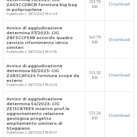
133.79
Download
ZA03CCDBCB fornitura big bag
KB
in polipropilene
Pubblicato il: 28/11/2023 18:41:49
Avviso di aggiudicazione
determina 57/2023: CIG
140.79
Z8F3CCF59B accordo quadro
Download
KB
servizio rifornimento idrico
cimiteri
Pubblicato il: 28/11/2023 18:41:09
Avviso di aggiudicazione
determina 55/2023: CIG
133.52
Download
Z4B3CAF424 fornitura scope da
KB
esterni
Pubblicato il: 28/11/2023 18:40:29
Avviso di aggiudicazione
determina 54/2023: CIG
ZE13C87EE9 incarico prof.le
133.26
aggiornamento relazione
Download
KB
geologica progetto
ampliamento cimitero di
Staggiano
Pubblicato il: 28/11/2023 18:39:47