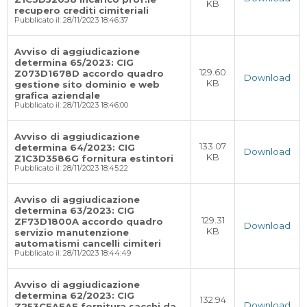
KB
recupero crediti cimiteriali
Pubblicato il: 28/11/2023 18:46:37
Avviso di aggiudicazione
determina 65/2023: CIG
129.60
Z073D1678D accordo quadro
Download
KB
gestione sito dominio e web
grafica aziendale
Pubblicato il: 28/11/2023 18:46:00
Avviso di aggiudicazione
133.07
determina 64/2023: CIG
Download
KB
Z1C3D3586G fornitura estintori
Pubblicato il: 28/11/2023 18:45:22
Avviso di aggiudicazione
determina 63/2023: CIG
129.31
ZF73D1800A accordo quadro
Download
KB
servizio manutenzione
automatismi cancelli cimiteri
Pubblicato il: 28/11/2023 18:44:49
Avviso di aggiudicazione
determina 62/2023: CIG
132.94
Download
Z253CEAEAE fornitura sacchi da