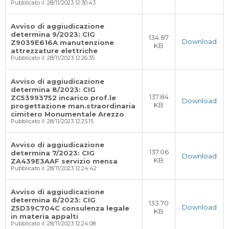
Pubblicato il: 28/11/2023 12:30:43
Avviso di aggiudicazione
determina 9/2023: CIG
134.87
Download
Z9039E616A manutenzione
KB
attrezzature elettriche
Pubblicato il: 28/11/2023 12:26:35
Avviso di aggiudicazione
determina 8/2023: CIG
137.84
ZC53993752 incarico prof.le
Download
KB
progettazione man.straordinaria
cimitero Monumentale Arezzo
Pubblicato il: 28/11/2023 12:25:15
Avviso di aggiudicazione
137.06
determina 7/2023: CIG
Download
KB
ZA439E3AAF servizio mensa
Pubblicato il: 28/11/2023 12:24:42
Avviso di aggiudicazione
determina 6/2023: CIG
133.70
Download
Z5D39C704C consulenza legale
KB
in materia appalti
Pubblicato il: 28/11/2023 12:24:08