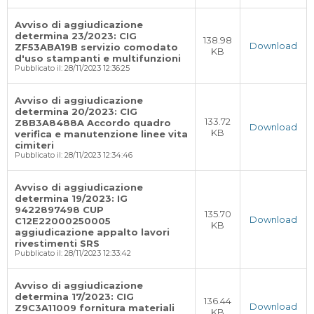
Avviso di aggiudicazione
determina 23/2023: CIG
138.98
Download
ZF53ABA19B servizio comodato
KB
d'uso stampanti e multifunzioni
Pubblicato il: 28/11/2023 12:36:25
Avviso di aggiudicazione
determina 20/2023: CIG
133.72
Z8B3A8488A Accordo quadro
Download
KB
verifica e manutenzione linee vita
cimiteri
Pubblicato il: 28/11/2023 12:34:46
Avviso di aggiudicazione
determina 19/2023: IG
9422897498 CUP
135.70
Download
C12E22000250005
KB
aggiudicazione appalto lavori
rivestimenti SRS
Pubblicato il: 28/11/2023 12:33:42
Avviso di aggiudicazione
determina 17/2023: CIG
136.44
Download
Z9C3A11009 fornitura materiali
KB