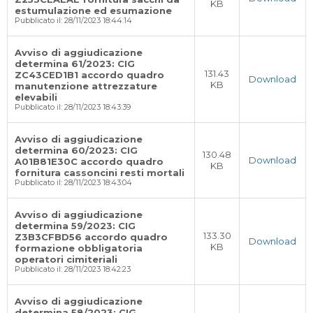
KB
estumulazione ed esumazione
Pubblicato il: 28/11/2023 18:44:14
Avviso di aggiudicazione
determina 61/2023: CIG
131.43
ZC43CED1B1 accordo quadro
Download
KB
manutenzione attrezzature
elevabili
Pubblicato il: 28/11/2023 18:43:39
Avviso di aggiudicazione
determina 60/2023: CIG
130.48
Download
A01B81E30C accordo quadro
KB
fornitura cassoncini resti mortali
Pubblicato il: 28/11/2023 18:43:04
Avviso di aggiudicazione
determina 59/2023: CIG
133.30
Z3B3CFBD56 accordo quadro
Download
KB
formazione obbligatoria
operatori cimiteriali
Pubblicato il: 28/11/2023 18:42:23
Avviso di aggiudicazione
determina 58/2023: CIG