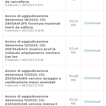
da cancelleria
Pubblicato il: 28/11/2023 12:33:12
Avviso di aggiudicazione
determina 16/2023: CIG
136.02
Download
Z893A4F2FE fornitura materiali
KB
inerti da edilizia
Pubblicato il: 28/11/2023 12:32:36
Avviso di aggiudicazione
determina 12/2023: CIG
133.49
ZDF3A4EACC incarico prof.le
Download
KB
collaudo ampliamento cimitero
San leo
Pubblicato il: 28/11/2023 12:31:58
Avviso di aggiudicazione
determina 11/2023: CIG
134.89
Download
Z503A4A3E6 servizio lavaggio e
KB
sanificazione mezzi aziendali
Pubblicato il: 28/11/2023 12:31:09
Avviso di aggiudicazione
132.53
determina 102023: CIG
Download
KB
Z233A00226 servizio mensa II