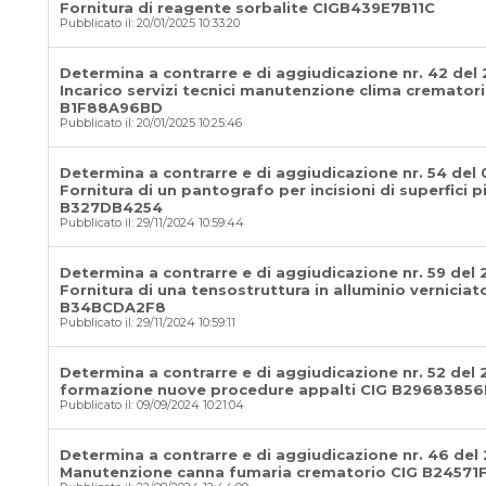
Fornitura di reagente sorbalite CIGB439E7B11C
Pubblicato il: 20/01/2025 10:33:20
Determina a contrarre e di aggiudicazione nr. 42 del 
Incarico servizi tecnici manutenzione clima cremator
B1F88A96BD
Pubblicato il: 20/01/2025 10:25:46
Determina a contrarre e di aggiudicazione nr. 54 del 
Fornitura di un pantografo per incisioni di superfici p
B327DB4254
Pubblicato il: 29/11/2024 10:59:44
Determina a contrarre e di aggiudicazione nr. 59 del 
Fornitura di una tensostruttura in alluminio verniciat
B34BCDA2F8
Pubblicato il: 29/11/2024 10:59:11
Determina a contrarre e di aggiudicazione nr. 52 del 
formazione nuove procedure appalti CIG B29683856
Pubblicato il: 09/09/2024 10:21:04
Determina a contrarre e di aggiudicazione nr. 46 del
Manutenzione canna fumaria crematorio CIG B24571