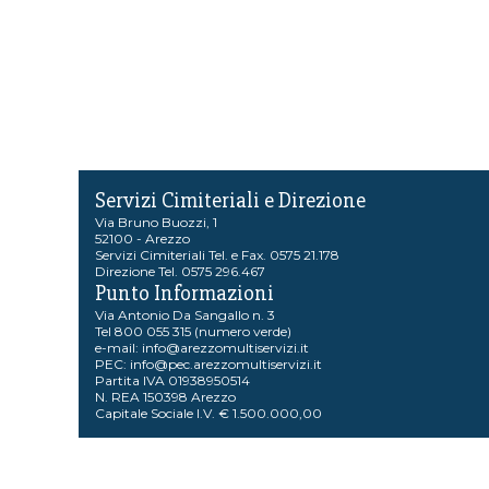
Servizi Cimiteriali e Direzione
Via Bruno Buozzi, 1
52100 - Arezzo
Servizi Cimiteriali Tel. e Fax. 0575 21.178
Direzione Tel. 0575 296.467
Punto Informazioni
Via Antonio Da Sangallo n. 3
Tel 800 055 315 (numero verde)
e-mail:
info@arezzomultiservizi.it
PEC:
info@pec.arezzomultiservizi.it
Partita IVA 01938950514
N. REA 150398 Arezzo
Capitale Sociale I.V. € 1.500.000,00