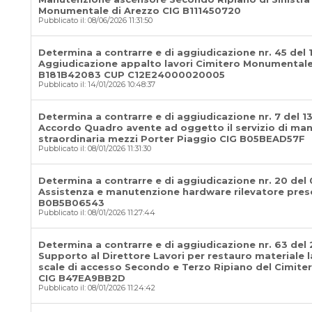
Monumentale di Arezzo CIG B111450720
Pubblicato il: 08/06/2026 11:31:50
Determina a contrarre e di aggiudicazione nr. 45 del 
Aggiudicazione appalto lavori Cimitero Monumentale
B181B42083 CUP C12E24000020005
Pubblicato il: 14/01/2026 10:48:37
Determina a contrarre e di aggiudicazione nr. 7 del 1
Accordo Quadro avente ad oggetto il servizio di ma
straordinaria mezzi Porter Piaggio CIG B05BEAD57F
Pubblicato il: 08/01/2026 11:31:30
Determina a contrarre e di aggiudicazione nr. 20 del
Assistenza e manutenzione hardware rilevatore pres
B0B5B06543
Pubblicato il: 08/01/2026 11:27:44
Determina a contrarre e di aggiudicazione nr. 63 del 
Supporto al Direttore Lavori per restauro materiale l
scale di accesso Secondo e Terzo Ripiano del Cimit
CIG B47EA9BB2D
Pubblicato il: 08/01/2026 11:24:42