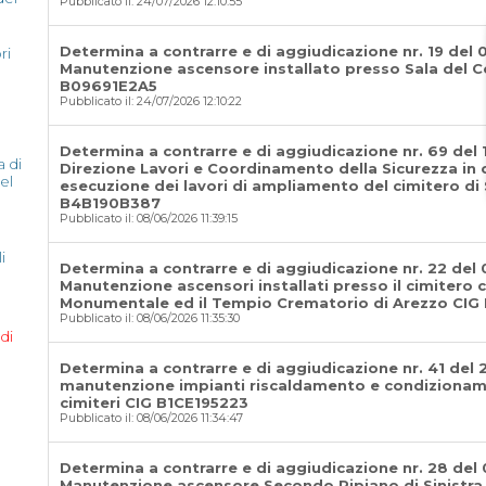
Pubblicato il: 24/07/2026 12:10:55
Determina a contrarre e di aggiudicazione nr. 19 del 
ri
Manutenzione ascensore installato presso Sala del
B09691E2A5
Pubblicato il: 24/07/2026 12:10:22
Determina a contrarre e di aggiudicazione nr. 69 del 
a di
Direzione Lavori e Coordinamento della Sicurezza in 
el
esecuzione dei lavori di ampliamento del cimitero di
B4B190B387
Pubblicato il: 08/06/2026 11:39:15
i
Determina a contrarre e di aggiudicazione nr. 22 del
Manutenzione ascensori installati presso il cimitero
Monumentale ed il Tempio Crematorio di Arezzo CI
Pubblicato il: 08/06/2026 11:35:30
di
Determina a contrarre e di aggiudicazione nr. 41 del
manutenzione impianti riscaldamento e condizionam
cimiteri CIG B1CE195223
Pubblicato il: 08/06/2026 11:34:47
Determina a contrarre e di aggiudicazione nr. 28 del
Manutenzione ascensore Secondo Ripiano di Sinistra 