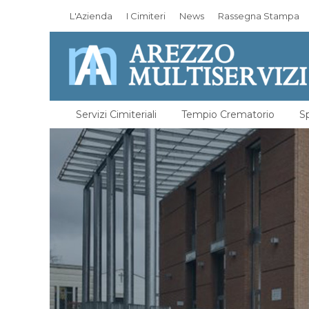
L'Azienda
I Cimiteri
News
Rassegna Stampa
Servizi Cimiteriali
Tempio Crematorio
Sp