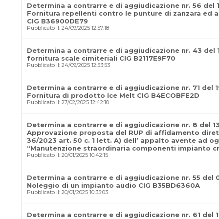
Determina a contrarre e di aggiudicazione nr. 56 del 
Fornitura repellenti contro le punture di zanzara ed alt
CIG B36900DE79
Pubblicato il: 24/09/2025 12:57:18
Determina a contrarre e di aggiudicazione nr. 43 del
fornitura scale cimiteriali CIG B2117E9F70
Pubblicato il: 24/09/2025 12:53:53
Determina a contrarre e di aggiudicazione nr. 71 del 1
Fornitura di prodotto Ice Melt CIG B4ECOBFE2D
Pubblicato il: 27/02/2025 12:42:10
Determina a contrarre e di aggiudicazione nr. 8 del 1
Approvazione proposta del RUP di affidamento diret
36/2023 art. 50 c. 1 lett. A) dell’ appalto avente ad og
“Manutenzione straordinaria componenti impianto 
Pubblicato il: 20/01/2025 10:42:15
Determina a contrarre e di aggiudicazione nr. 55 del 
Noleggio di un impianto audio CIG B35BD6360A
Pubblicato il: 20/01/2025 10:35:03
Determina a contrarre e di aggiudicazione nr. 61 del 1