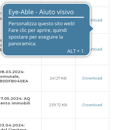
07.03.2024:
 Commiato
240.08 KB
Download
10.12.2024:
corso di
239.92 KB
Download
 Staggiano CIG
 08.03.2024:
 comunale,
241.27 KB
Download
G B0DFB040EA
 27.05.2024: AQ
ento immobili
239.72 KB
Download
 03.04.2024:
del Cimitero