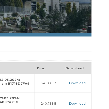
Dim.
Download
 22.05.2024:
241.99 KB
Download
li cig B1718D7FA9
27.03.2024:
bilità CIG
240.73 KB
Download