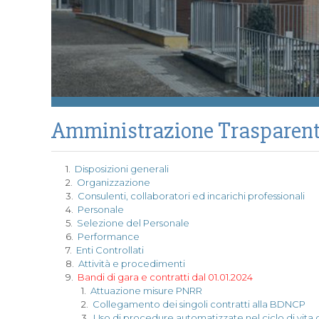
Amministrazione Trasparen
1.
Disposizioni generali
2.
Organizzazione
3.
Consulenti, collaboratori ed incarichi professionali
4.
Personale
5.
Selezione del Personale
6.
Performance
7.
Enti Controllati
8.
Attività e procedimenti
9.
Bandi di gara e contratti dal 01.01.2024
1.
Attuazione misure PNRR
2.
Collegamento dei singoli contratti alla BDNCP
3.
Uso di procedure automatizzate nel ciclo di vita 