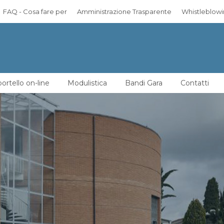
FAQ - Cosa fare per
Amministrazione Trasparente
Whistleblow
ortello on-line
Modulistica
Bandi Gara
Contatti