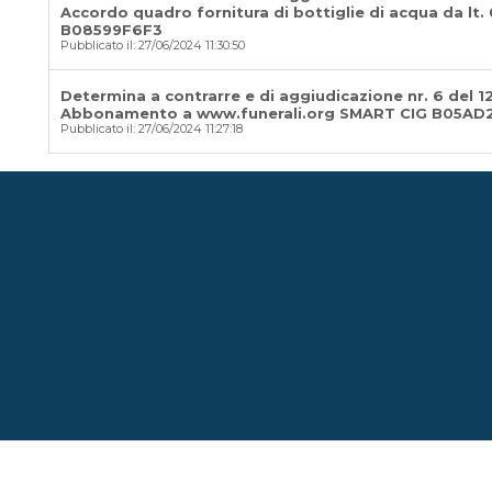
Accordo quadro fornitura di bottiglie di acqua da lt. 
B08599F6F3
Pubblicato il: 27/06/2024 11:30:50
Determina a contrarre e di aggiudicazione nr. 6 del 1
Abbonamento a www.funerali.org SMART CIG B05AD
Pubblicato il: 27/06/2024 11:27:18