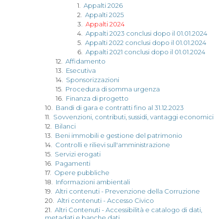
1.
Appalti 2026
2.
Appalti 2025
3.
Appalti 2024
4.
Appalti 2023 conclusi dopo il 01.01.2024
5.
Appalti 2022 conclusi dopo il 01.01.2024
6.
Appalti 2021 conclusi dopo il 01.01.2024
12.
Affidamento
13.
Esecutiva
14.
Sponsorizzazioni
15.
Procedura di somma urgenza
16.
Finanza di progetto
10.
Bandi di gara e contratti fino al 31.12.2023
11.
Sovvenzioni, contributi, sussidi, vantaggi economici
12.
Bilanci
13.
Beni immobili e gestione del patrimonio
14.
Controlli e rilievi sull'amministrazione
15.
Servizi erogati
16.
Pagamenti
17.
Opere pubbliche
18.
Informazioni ambientali
19.
Altri contenuti - Prevenzione della Corruzione
20.
Altri contenuti - Accesso Civico
21.
Altri Contenuti - Accessibilità e catalogo di dati,
metadati e banche dati