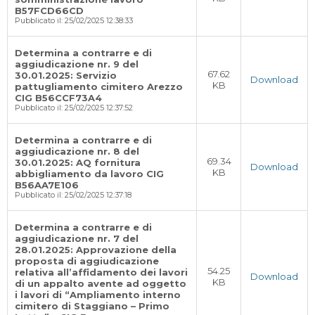
B57FCD66CD
Pubblicato il: 25/02/2025 12:38:33
Determina a contrarre e di
aggiudicazione nr. 9 del
67.62
30.01.2025: Servizio
Download
KB
pattugliamento cimitero Arezzo
CIG B56CCF73A4
Pubblicato il: 25/02/2025 12:37:52
Determina a contrarre e di
aggiudicazione nr. 8 del
69.34
30.01.2025: AQ fornitura
Download
KB
abbigliamento da lavoro CIG
B56AA7E106
Pubblicato il: 25/02/2025 12:37:18
Determina a contrarre e di
aggiudicazione nr. 7 del
28.01.2025: Approvazione della
proposta di aggiudicazione
54.25
relativa all’affidamento dei lavori
Download
KB
di un appalto avente ad oggetto
i lavori di “Ampliamento interno
cimitero di Staggiano – Primo