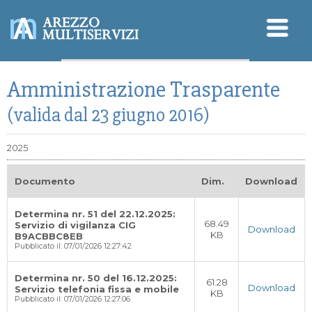
Sicurezza - SGSL
Amministrazione Trasparente
Qualità - Ambiente
Modello Organizzativo
D.Lgs. 196/2003 (Privacy)
(valida dal 23 giugno 2016)
2025
Documento
Dim.
Download
Determina nr. 51 del 22.12.2025:
68.49
Servizio di vigilanza CIG
Download
KB
B9ACBBC8EB
Pubblicato il: 07/01/2026 12:27:42
Determina nr. 50 del 16.12.2025:
61.28
Download
Servizio telefonia fissa e mobile
KB
Pubblicato il: 07/01/2026 12:27:06