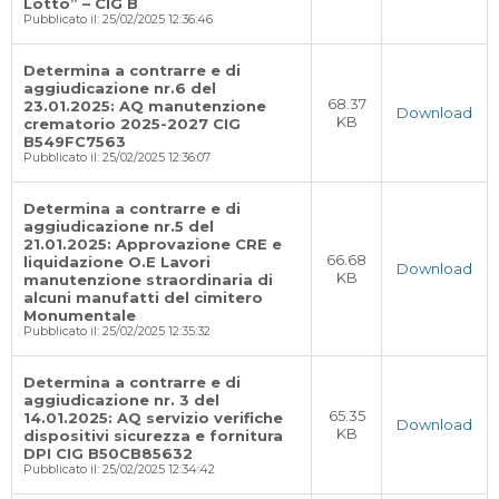
Lotto” – CIG B
Pubblicato il: 25/02/2025 12:36:46
Determina a contrarre e di
aggiudicazione nr.6 del
68.37
23.01.2025: AQ manutenzione
Download
KB
crematorio 2025-2027 CIG
B549FC7563
Pubblicato il: 25/02/2025 12:36:07
Determina a contrarre e di
aggiudicazione nr.5 del
21.01.2025: Approvazione CRE e
66.68
liquidazione O.E Lavori
Download
KB
manutenzione straordinaria di
alcuni manufatti del cimitero
Monumentale
Pubblicato il: 25/02/2025 12:35:32
Determina a contrarre e di
aggiudicazione nr. 3 del
65.35
14.01.2025: AQ servizio verifiche
Download
KB
dispositivi sicurezza e fornitura
DPI CIG B50CB85632
Pubblicato il: 25/02/2025 12:34:42