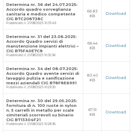
Determina nr. 36 del 24.07.2025:
Accordo quadro sorveglianza
66.83
Download
sanitaria e medico competente
KB
CIG B7C208738C
Pubblicato il: 21/08/2025 10:33:49
Determina nr. 31 del 23.06.2025:
Accordo Quadro servizi di
66.44
Download
manutenzione impianti elettrici –
KB
CIG B75FA0E7C8
Pubblicato il: 21/08/2025 10:32:56
Determina nr. 34 del 08.07.2025:
Accordo Quadro avente servizi di
83.40
Download
lavaggio pulizia e sanificazione
KB
mezzi aziendali CIG B78F8E6991
Pubblicato il: 21/08/2025 10:29:30
Determina nr. 30 del 29.05.2025:
fornitura di n. 100 ruote in nylon
67.51
n. 5 carrelli in metallo per scale
Download
KB
cimiteriali scorrevoli su binario
CIG B713304F21
Pubblicato il: 21/08/2025 10:28:36