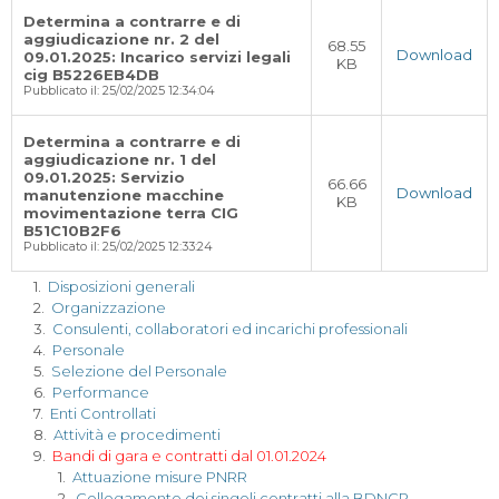
Determina a contrarre e di
aggiudicazione nr. 2 del
68.55
Download
09.01.2025: Incarico servizi legali
KB
cig B5226EB4DB
Pubblicato il: 25/02/2025 12:34:04
Determina a contrarre e di
aggiudicazione nr. 1 del
09.01.2025: Servizio
66.66
Download
manutenzione macchine
KB
movimentazione terra CIG
B51C10B2F6
Pubblicato il: 25/02/2025 12:33:24
1.
Disposizioni generali
2.
Organizzazione
3.
Consulenti, collaboratori ed incarichi professionali
4.
Personale
5.
Selezione del Personale
6.
Performance
7.
Enti Controllati
8.
Attività e procedimenti
9.
Bandi di gara e contratti dal 01.01.2024
1.
Attuazione misure PNRR
2.
Collegamento dei singoli contratti alla BDNCP