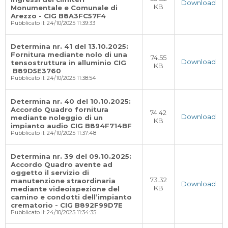
Download
KB
Monumentale e Comunale di
Arezzo - CIG B8A3FC57F4
Pubblicato il: 24/10/2025 11:39:33
Determina nr. 41 del 13.10.2025:
Fornitura mediante nolo di una
74.55
Download
tensostruttura in alluminio CIG
KB
B89D5E3760
Pubblicato il: 24/10/2025 11:38:54
Determina nr. 40 del 10.10.2025:
Accordo Quadro fornitura
74.42
Download
mediante noleggio di un
KB
impianto audio CIG B894F714BF
Pubblicato il: 24/10/2025 11:37:48
Determina nr. 39 del 09.10.2025:
Accordo Quadro avente ad
oggetto il servizio di
73.32
manutenzione straordinaria
Download
KB
mediante videoispezione del
camino e condotti dell’impianto
crematorio - CIG B892F99D7E
Pubblicato il: 24/10/2025 11:34:35