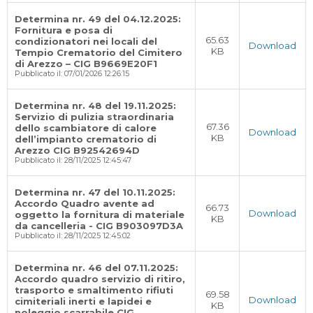
Determina nr. 49 del 04.12.2025:
Fornitura e posa di
65.63
condizionatori nei locali del
Download
KB
Tempio Crematorio del Cimitero
di Arezzo – CIG B9669E20F1
Pubblicato il: 07/01/2026 12:26:15
Determina nr. 48 del 19.11.2025:
Servizio di pulizia straordinaria
67.36
dello scambiatore di calore
Download
KB
dell’impianto crematorio di
Arezzo CIG B92542694D
Pubblicato il: 28/11/2025 12:45:47
Determina nr. 47 del 10.11.2025:
Accordo Quadro avente ad
66.73
Download
oggetto la fornitura di materiale
KB
da cancelleria - CIG B903097D3A
Pubblicato il: 28/11/2025 12:45:02
Determina nr. 46 del 07.11.2025:
Accordo quadro servizio di ritiro,
trasporto e smaltimento rifiuti
69.58
Download
cimiteriali inerti e lapidei e
KB
noleggio scarrabile CIG