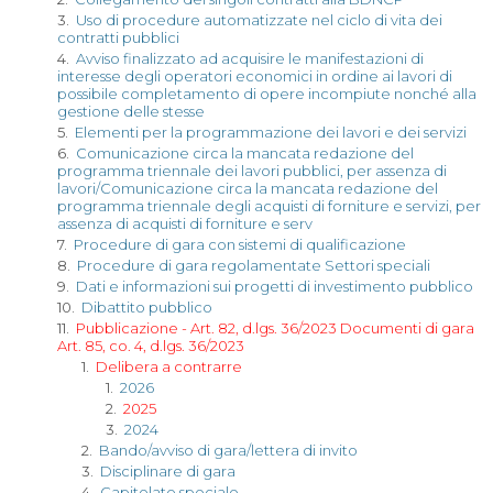
3.
Uso di procedure automatizzate nel ciclo di vita dei
contratti pubblici
4.
Avviso finalizzato ad acquisire le manifestazioni di
interesse degli operatori economici in ordine ai lavori di
possibile completamento di opere incompiute nonché alla
gestione delle stesse
5.
Elementi per la programmazione dei lavori e dei servizi
6.
Comunicazione circa la mancata redazione del
programma triennale dei lavori pubblici, per assenza di
lavori/Comunicazione circa la mancata redazione del
programma triennale degli acquisti di forniture e servizi, per
assenza di acquisti di forniture e serv
7.
Procedure di gara con sistemi di qualificazione
8.
Procedure di gara regolamentate Settori speciali
9.
Dati e informazioni sui progetti di investimento pubblico
10.
Dibattito pubblico
11.
Pubblicazione - Art. 82, d.lgs. 36/2023 Documenti di gara
Art. 85, co. 4, d.lgs. 36/2023
1.
Delibera a contrarre
1.
2026
2.
2025
3.
2024
2.
Bando/avviso di gara/lettera di invito
3.
Disciplinare di gara
4.
Capitolato speciale