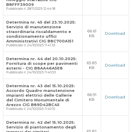
B8FFF39009
Pubblicato il: 28/11/2025 12:44:18
Determina nr. 45 del 23.10.2025:
Servizio di manutenzione
66.61
straordinaria riscaldamento e
Download
KB
condizionamento uffici
Amministrativi CIG B8C700A151
Pubblicato il: 24/10/2025 11:41:33
Determina nr. 44 del 20.10.2025:
65.85
Fornitura di scope per pavimenti
Download
KB
esterni - CIG B8AA46A5E8
Pubblicato il: 24/10/2025 11:40:53
Determina nr. 43 del 15.10.2025:
Accordo Quadro manutenzione
66.91
impianti elettrici delle Gallerie
Download
KB
del Cimitero Monumentale di
Arezzo CIG B89D42BC45
Pubblicato il: 24/10/2025 11:40:15
Determina nr. 42 del 15.10.2025:
Servizio di piantonamento degli
65.82
ingressi dei cimiteri