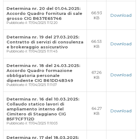
Determina nr. 20 del 01.04.2025:
66.93
Accordo Quadro fornitura di sale
Download
KB
grosso CIG B637E65746
Pubblicato il: 17/04/2025 11:12:20
Determina nr. 19 del 27.03.2025:
66.53
Contratto di servizi di consulenza
Download
KB
e brokeraggio assicurativo
Pubblicato il: 17/04/2025 11:11:45
Determina nr. 18 del 24.03.2025:
Accordo Quadro formazione
67.26
Download
obbligatoria personale
KB
dipendente CIG B61DD4B349
Pubblicato il: 17/04/2025 11:11:07
Determina nr. 16 del 10.03.2025:
Collaudo statico lavori di
64.27
ampliamento interno del
Download
KB
Cimitero di Staggiano CIG
B5F7CF712D
Pubblicato il: 17/04/2025 11:10:03
Determina nr. 17 del 18.03.2025: