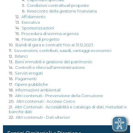
5.
Condizioni contrattuali proposte
6.
Resoconto della gestione finanziaria
12.
Affidamento
13.
Esecutiva
14.
Sponsorizzazioni
15.
Procedura di somma urgenza
16.
Finanza di progetto
10.
Bandi di gara e contratti fino al 31.12.2023
11.
Sovvenzioni, contributi, sussidi, vantaggi economici
12.
Bilanci
13.
Beni immobili e gestione del patrimonio
14.
Controlli e rilievi sull'amministrazione
15.
Servizi erogati
16.
Pagamenti
17.
Opere pubbliche
18.
Informazioni ambientali
19.
Altri contenuti - Prevenzione della Corruzione
20.
Altri contenuti - Accesso Civico
21.
Altri Contenuti - Accessibilità e catalogo di dati, metadati e
banche dati
22.
Altri contenuti - Dati ulteriori