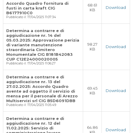
Accordo Quadro fornitura di
68.61
Download
fusti in carta kraft CIG
KB
B6177910C0
Pubblicato il: 17/04/2025 11:07:34
Determina a contrarre e di
aggiudicazione nr. 14 del
05.03.2025: Approvazione perizia
98.27
di variante manutenzione
Download
KB
straordinaria Cimitero
Monumentale CIG B181B42083
CUP C12E24000020005
Pubblicato il: 17/04/2025 11:06:27
Determina a contrarre e di
aggiudicazione nr. 13 del
27.02.2025: Accordo Quadro
69.45
Download
avente ad oggetto il servizio di
KB
mensa per il personale di Arezzo
Multiservizi srl CIG B5D6091DBB
Pubblicato il: 17/04/2025 11:05:49
Determina a contrarre e di
aggiudicazione nr. 12 del
64.86
11.02.2025: Servizio di
Download
KB
somministrazione lavoro